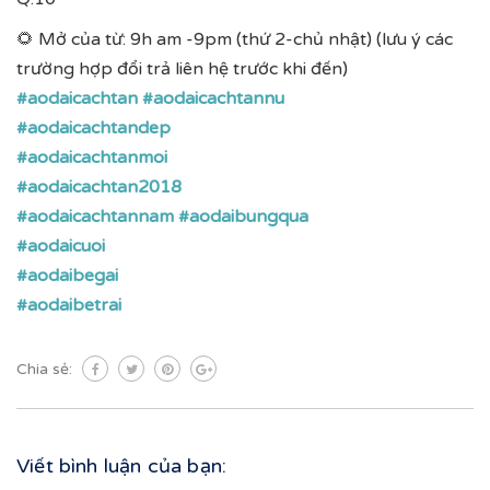
🌻 Mở của từ: 9h am -9pm (thứ 2-chủ nhật) (lưu ý các
trường hợp đổi trả liên hệ trước khi đến)
#aodaicachtan
#aodaicachtannu
#aodaicachtandep
#aodaicachtanmoi
#aodaicachtan2018
#aodaicachtannam
#aodaibungqua
#aodaicuoi
#aodaibegai
#aodaibetrai
Chia sẻ:
Viết bình luận của bạn: