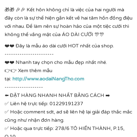
🎁
🎁
🎉
🎉 Kết hôn không chỉ là việc của hai người mà
đây còn là sự thể hiện gắn kết về hai tâm hồn đồng điệu
với nhau. Để làm nên sự hoàn hảo của một tiệc cưới thì
không thể vắng mặt của ÁO DÀI CƯỚI
🎊
🎊
❤️
❤️ Đây là mẫu áo dài cưới HOT nhất của shop.
-----------------------
❤️
❤️ Nhanh tay chọn cho mẫu đẹp nhất nhé.
👉
👉 Xem thêm mẫu
tại:
http://www.aodaiNangTho.com
------------------
⬅️ ĐẶT HÀNG NHANH NHẤT BẰNG CÁCH
➡️
✅ Liên hệ trực tiếp: 01229191237
✅ Hoặc comment sdt, ad sẽ liên hệ lại giải đáp thắc mắc
cũng như nhận đơn hàng.
✅ Hoặc qua trực tiếp: 278/6 TÔ HIẾN THÀNH, P.15,
Q.10